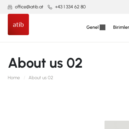
office@atib.at
+43 1 334 62 80
Genel
Birimle
About us 02
Home
About us 02