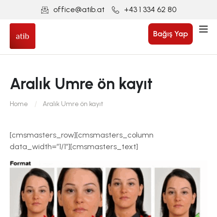
office@atib.at
+43 1 334 62 80
Bağış Yap
Aralık Umre ön kayıt
Home
Aralık Umre ön kayıt
[cmsmasters_row][cmsmasters_column
data_width=”1/1″][cmsmasters_text]