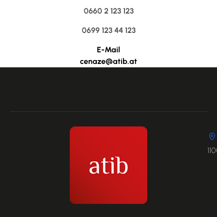
0660 2 123 123
0699 123 44 123
E-Mail
cenaze@atib.at
11